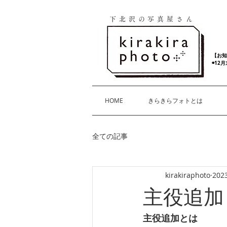
下北沢の写真屋さん
【お知
◉12
HOME
きらきらフォトとは
全ての記事
kirakiraphoto
202
主役追加
主役追加とは