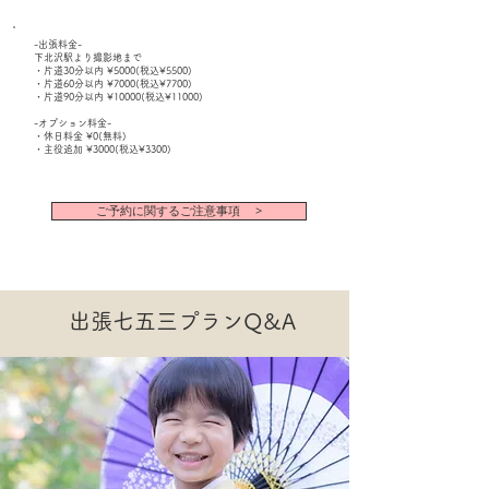
-出張料金-
下北沢駅より撮影地まで
・片道30分以内 ¥5000(税込¥5500)
・片道60分以内 ¥7000(税込¥7700)
・片道90分以内 ¥10000(税込¥11000)
-オプション料金-
・休日料金 ¥0(無料)
・主役追加 ¥3000(税込¥3300)
ご予約に関するご注意事項 >
​出張七五三プランQ&A