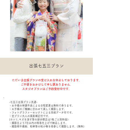
​出張七五三プラン
ただいま出張プランの受け入れを休止しております。
​ご不便をおかけして申し訳ありません。
スタジオプランはご予約受付中です。
-七五三出張プラン共通-
・お子様の体調不良による日程変更は無料で承ります。
・お子様のご機嫌に合わせて楽しく撮影します。
・フォトグラファーセレクトによる完成データ付です。
・全プラン大人の美肌補正付です。
(※シミ,キズを消す等の部分修正は1枚ごと別料金)
・撮影日より7日以内の特急仕上げで納品します。
​・撮影用千歳飴、和傘等の和小物を持参して撮影します。(無料)