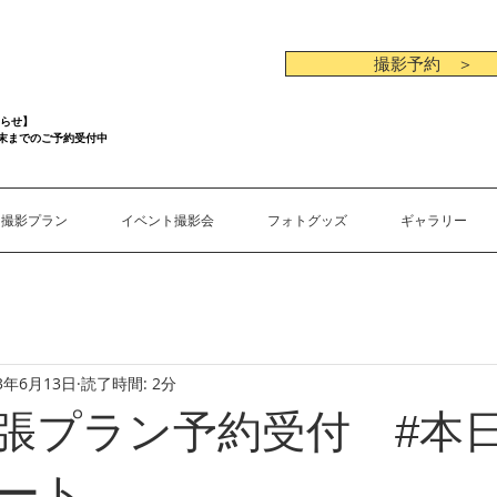
撮影予約 ＞
らせ】
月末までのご予約受付中
撮影プラン
イベント撮影会
フォトグッズ
ギャラリー
23年6月13日
読了時間: 2分
月出張プラン予約受付 #本日
ート