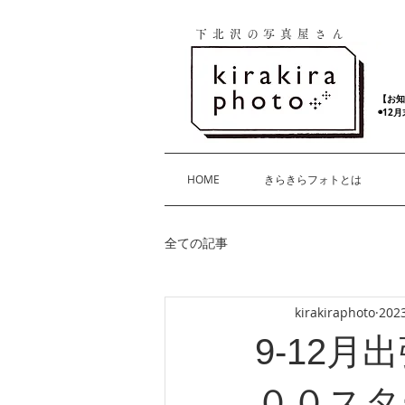
下北沢の写真屋さん
【お知
◉12
HOME
きらきらフォトとは
全ての記事
kirakiraphoto
20
9-12
００スタ