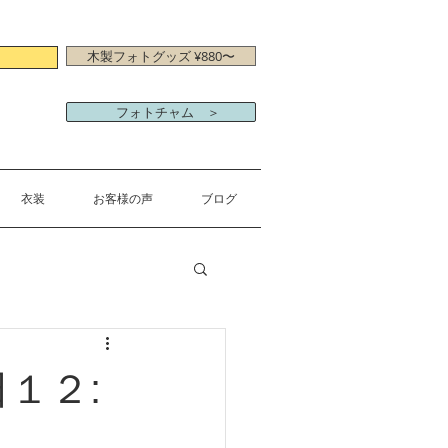
木製フォトグッズ ¥880〜
フォトチャム ＞
衣装
お客様の声
ブログ
１２: