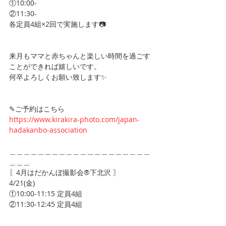
①10:00-
②11:30-
各定員4組×2回で実施します📷
来月もママと赤ちゃんと楽しい時間を過ごす
ことができれば嬉しいです。
何卒よろしくお願い致します✨
✎ご予約はこちら
https://www.kirakira-photo.com/japan-
hadakanbo-association
＿＿＿＿＿＿＿＿＿＿＿＿＿＿＿＿＿＿＿＿
＿＿＿
〖4月はだかんぼ撮影会®︎下北沢 〗
4/21(金)
①10:00-11:15 定員4組
②11:30-12:45 定員4組