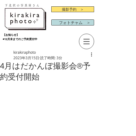
下北沢の写真屋さん
撮影予約 ＞
フォトチャム ＞
【お知らせ】
◉12月末までのご予約受付中
kirakiraphoto
2023年3月15日
読了時間: 3分
4月はだかんぼ撮影会®︎予
約受付開始