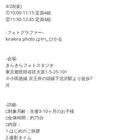
4/28(金)
①10:00-11:15 定員4組
②11:30-12:45 定員4組
-フォトグラファー-
kirakira photo はやしひかる
-会場-
きらきらフォトスタジオ
東京都世田谷区大原1-5-25-101
※小田急線 京王井の頭線下北沢駅より徒歩7
分
-詳細-
□対象月齢：生後3-10ヶ月のお子様
□全体時間：約75分
□内容：
1.はじめのご挨拶
2.撮影タイム