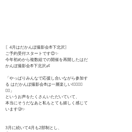
〖4月はだかんぼ撮影会®下北沢〗
ご予約受付スタートです😊✨
今年初めから複数組での開催を再開したはだ
かんぼ撮影会®︎下北沢👶
「やっぱりみんなで応援し合いながら参加す
る はだかんぼ撮影会®︎は一層楽しい!🙋‍♀️🙋‍♀️
🙋‍♀️」
というお声をたくさんいただいていて、
本当にそうだなあと私もとても嬉しく感じて
います🥲✨
3月に続いて4月も2部制とし、