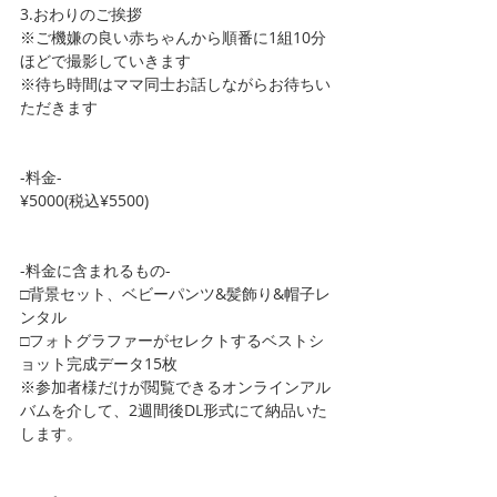
3.おわりのご挨拶
※ご機嫌の良い赤ちゃんから順番に1組10分
ほどで撮影していきます
※待ち時間はママ同士お話しながらお待ちい
ただきます
-料金-
¥5000(税込¥5500)
-料金に含まれるもの-
□背景セット、ベビーパンツ&髪飾り&帽子レ
ンタル
□フォトグラファーがセレクトするベストシ
ョット完成データ15枚
※参加者様だけが閲覧できるオンラインアル
バムを介して、2週間後DL形式にて納品いた
します。