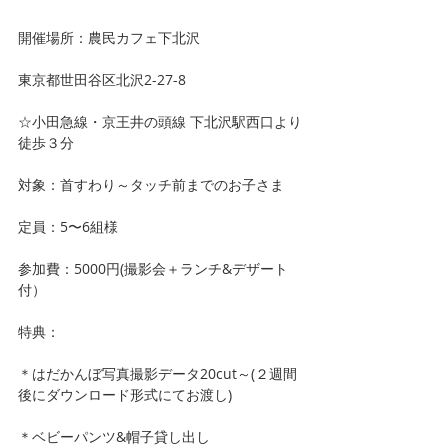
開催場所：農民カフェ下北沢 
東京都世田谷区北沢2-27-8 
☆小田急線・京王井の頭線 下北沢駅西口より
徒歩３分
対象：首すわり～タッチ前までのお子さま
定員：5〜6組様
参加費：5000円(撮影会＋ランチ&デザート
付）
特典：
＊はだかんぼ写真撮影データ20cut～(２週間
後にダウンロード形式にてお渡し)
＊ベビーパンツ&帽子貸し出し