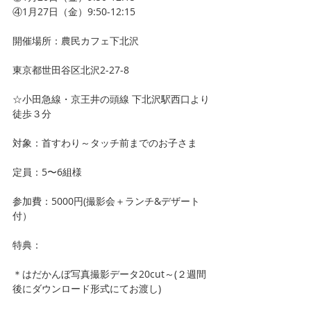
④1月27日（金）9:50-12:15
開催場所：農民カフェ下北沢 
東京都世田谷区北沢2-27-8 
☆小田急線・京王井の頭線 下北沢駅西口より
徒歩３分
対象：首すわり～タッチ前までのお子さま
定員：5〜6組様
参加費：5000円(撮影会＋ランチ&デザート
付）
特典：
＊はだかんぼ写真撮影データ20cut～(２週間
後にダウンロード形式にてお渡し)