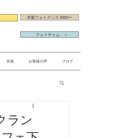
木製フォトグッズ ¥880〜
フォトチャム ＞
衣装
お客様の声
ブログ
クラン
カフェ下