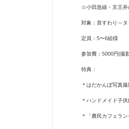
☆小田急線・京王井
対象：首すわり～タ
定員：5〜6組様
参加費：5000円(
特典：
＊はだかんぼ写真撮影
＊ハンドメイド子供服
＊「農民カフェラン