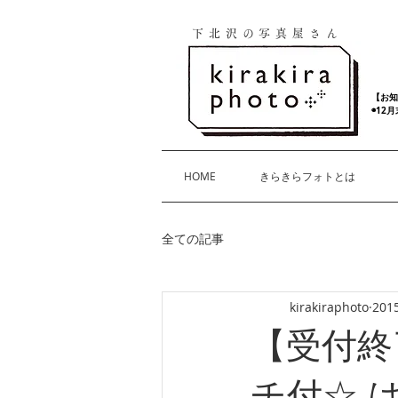
下北沢の写真屋さん
【お知
◉12
HOME
きらきらフォトとは
全ての記事
kirakiraphoto
201
【受付終
チ付☆ 