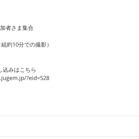
＆参加者さま集合
影会(1組約10分での撮影） 
 
し込みはこちら 
o.jugem.jp/?eid=528 