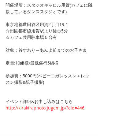
開催場所：スタジオキャロル用賀(カフェに隣
接しているダンススタジオです)
東京地都世田谷区用賀2丁目19-1 
☆田園都市線用賀駅より徒歩5分 
☆カフェ共用駐車場５台有
対象：首すわり～あんよ前までのお子さま
定員:10組様/最低催行5組様
参加費：5000円(ベビーヨガレッスン＋レッ
スン撮影&親子撮影) 
イベント詳細&お申し込みはこちら 
http://kirakiraphoto.jugem.jp/?eid=446