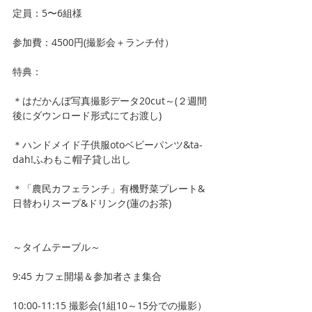
定員：5〜6組様
参加費：4500円(撮影会＋ランチ付）
特典：
＊はだかんぼ写真撮影データ20cut～(２週間
後にダウンロード形式にてお渡し)
＊ハンドメイド子供服otoベビーパンツ&ta-
dah!ふわもこ帽子貸し出し
＊「農民カフェランチ」有機野菜プレート&
日替わりスープ&ドリンク(蓮のお茶)
～タイムテーブル～
9:45 カフェ開場＆参加者さま集合
10:00-11:15 撮影会(1組10～15分での撮影） 