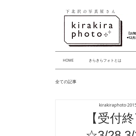
下北沢の写真屋さん
【お知
◉12
HOME
きらきらフォトとは
全ての記事
kirakiraphoto
20
【受付終
☆3/28,3