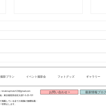
4-
2026年7月以降の営業体制/開
催イベントに関するお知らせ
撮影プラン
イベント撮影会
フォトグッズ
ギャラリー
：
kirakiraphoto123@gmail.com
お問い合わせ >
最新情報ブロ
：東京都世田谷区大原1-5-25-101
て掲載している全ての画像の無断転載・
一切禁止します。