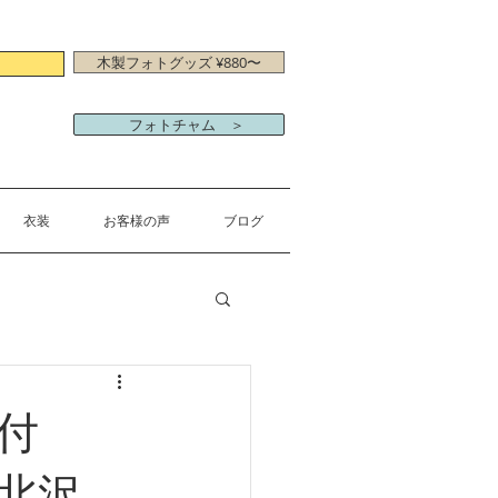
木製フォトグッズ ¥880〜
フォトチャム ＞
衣装
お客様の声
ブログ
付
＠下北沢