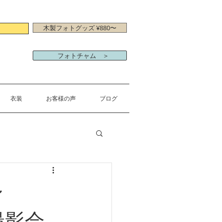
木製フォトグッズ ¥880〜
フォトチャム ＞
衣装
お客様の声
ブログ
ン
ガ撮影会