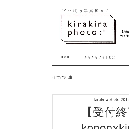
下北沢の写真屋さん
【お知
◉12
HOME
きらきらフォトとは
全ての記事
kirakiraphoto
20
【受付終
konon×