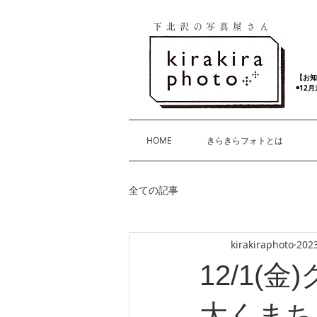
下北沢の写真屋さん
【お知
◉12
HOME
きらきらフォトとは
全ての記事
kirakiraphoto
202
12/1(
大くまち