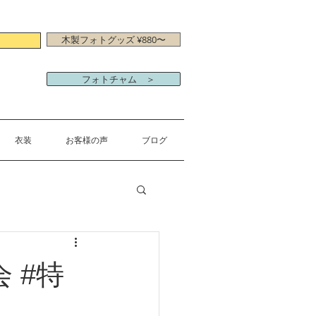
木製フォトグッズ ¥880〜
フォトチャム ＞
衣装
お客様の声
ブログ
 #特