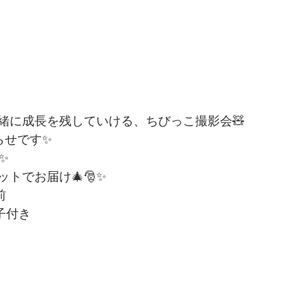
緒に成長を残していける、ちびっこ撮影会🧸
知らせです✨
✨
トでお届け🎄🎅✨
前
子付き