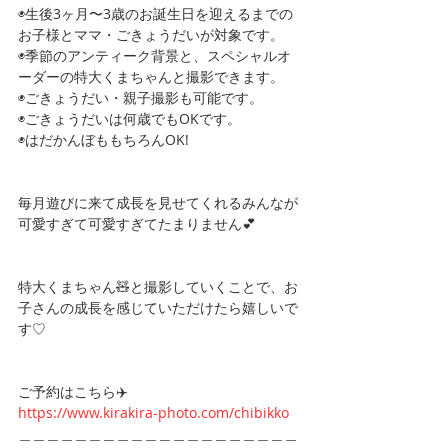
◉生後3ヶ月〜3歳のお誕生日を迎えるまでの
お子様とママ・ごきょうだいが対象です。
◉季節のアンティーク背景と、スペシャルオ
ーダーの特大くまちゃんと撮影できます。
◉ごきょうだい・親子撮影も可能です。
◉ごきょうだいは何歳でもOKです。
◉はだかんぼももちろんOK!
毎月遊びに来て成長を見せてくれるみんなが
可愛すぎて可愛すぎてたまりません💕
特大くまちゃん🧸と撮影していくことで、お
子さんの成長を感じていただけたら嬉しいで
す♡
ご予約はこちら✈️
https://www.kirakira-photo.com/chibikko
＿＿＿＿＿＿＿＿＿＿＿＿＿＿＿＿＿＿＿＿