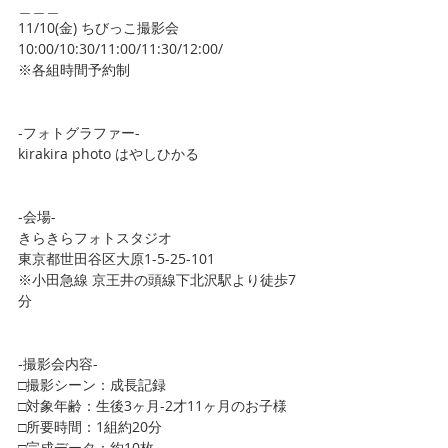
＿＿＿
11/10(金) ちびっこ撮影会
10:00/10:30/11:00/11:30/12:00/
※各組時間予約制
-フォトグラファー-
kirakira photo はやしひかる
-会場-
きらきらフォトスタジオ
東京都世田谷区大原1-5-25-101
※小田急線 京王井の頭線下北沢駅より徒歩7
分
-撮影会内容-
□撮影シーン：成長記録
□対象年齢：生後3ヶ月-2才11ヶ月のお子様
□所要時間：1組約20分
□完成データ：約10枚