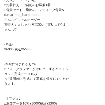
□お着替え：ご自前のお洋服1着
□背景セット：季節のアンティーク背景&
@marimo__handmade
さんスペシャルオーダー
🐻特大くまちゃん(座高50cm)🐻&ちびくまち
ゃんも♡
-料金-
¥6000(税込¥6600)
-料金に含まれるもの-
□フォトグラファーがセレクトするベストシ
ョット完成データ10枚
※2週間後DL形式にて写真を保存していただ
きます。
-オプション-
□追加データ10枚¥3000(税込¥3300)