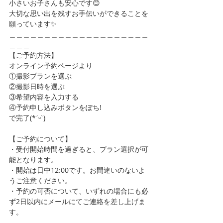
小さいお子さんも安心です😊
大切な思い出を残すお手伝いができることを
願っています✨
＿＿＿＿＿＿＿＿＿＿＿＿＿＿＿＿＿＿＿＿
＿＿＿
【ご予約方法】
オンライン予約ページより
①撮影プランを選ぶ
②撮影日時を選ぶ
③希望内容を入力する
④予約申し込みボタンをぽち!
で完了(*ˊᵕˋ)
【ご予約について】
・受付開始時間を過ぎると、プラン選択が可
能となります。
・開始は日中12:00です。お間違いのないよ
うご注意ください。
・予約の可否について、いずれの場合にも必
ず2日以内にメールにてご連絡を差し上げま
す。