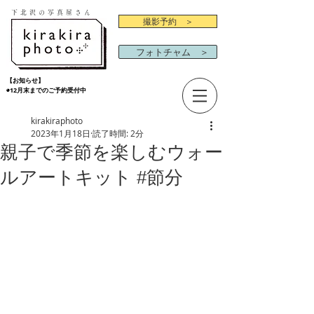
下北沢の写真屋さん
撮影予約 ＞
フォトチャム ＞
【お知らせ】
◉12月末までのご予約受付中
kirakiraphoto
2023年1月18日
読了時間: 2分
親子で季節を楽しむウォー
ルアートキット #節分