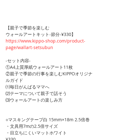
【親子で季節を楽しむ
ウォールアートキット-節分-¥330】
⁡https://www.kippo-shop.com/product-
page/wallart-setsubun
-セット内容-
①A4上質厚紙ウォールアート11枚
②親子で季節の行事を楽しむKIPPOオリジナ
ルガイド
⑴毎日がんばるママへ
⑵テーマについて親子で話そう
⑶ウォールアートの楽しみ方
○マスキングテープ白 15mm×18m 2.5倍巻
・文具用7mの2.5倍サイズ
・目立ちにくいマットホワイト
¥330