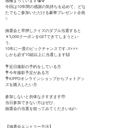
感極まっています😭💕
今回は10年間の感謝の気持ちを込めて、どな
たでもご参加いただける豪華プレゼント企画
✨
抽選会と早押しクイズのダブル当選すると
￥5,000クーポンをGETできてしまうとい
う、
10年に一度のビックチャンスです..!!⚡️⚡️⚡️
しかも必ず10組以上に当選します🙌
💐近日撮影の予約をしている方
💐今年撮影予定がある方
💐KIPPOオンラインショップからフォトグッ
ズを購入したい方
参加しないと勿体なさすぎます🥹
当日参加できない方はぜひ、
抽選会の当選を狙ってみてくださいね!✨
【抽選会エントリー方法】