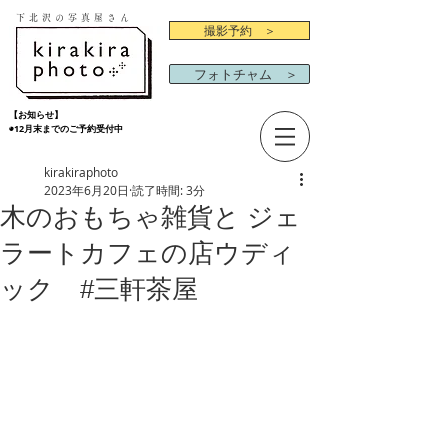
下北沢の写真屋さん
撮影予約 ＞
フォトチャム ＞
【お知らせ】
◉12月末までのご予約受付中
kirakiraphoto
2023年6月20日
読了時間: 3分
木のおもちゃ雑貨と ジェ
ラートカフェの店ウディ
ック #三軒茶屋