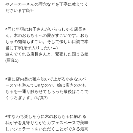
やメーカーさんの理念などを丁寧に教えてく
ださいます🙋✨
◉同じ年頃のお子さんがいらっしゃる店長さ
ん。木のおもちゃへの愛がすごいです。おも
ちゃの知識もすごい。そして優しい口調で本
当に丁寧(弟子入りしたい←)
遊んでくれる店長さんと、緊張した固まる娘
(写真5)
◉更に店内奥の靴を脱いで上がる小さなスペ
ースでも遊んでOKなので、娘は店内のおも
ちゃを一通り触らせてもらった最後はここで
くつろぎます。(写真7)
◉すなわち楽しそうに木のおもちゃに触れる
我が子を見守りながらカフェスペースで美味
しいジェラートをいただくことができる最高