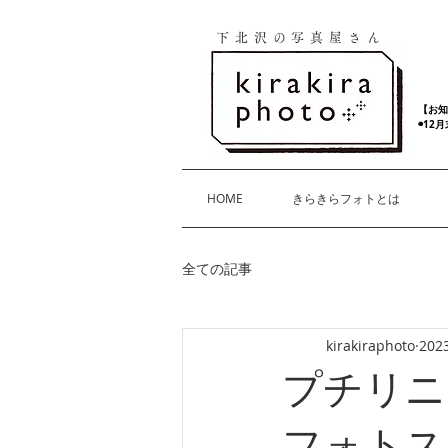
下北沢の写真屋さん
【お知
◉12
HOME
きらきらフォトとは
全ての記事
kirakiraphoto
20
プチリニ
フォトス