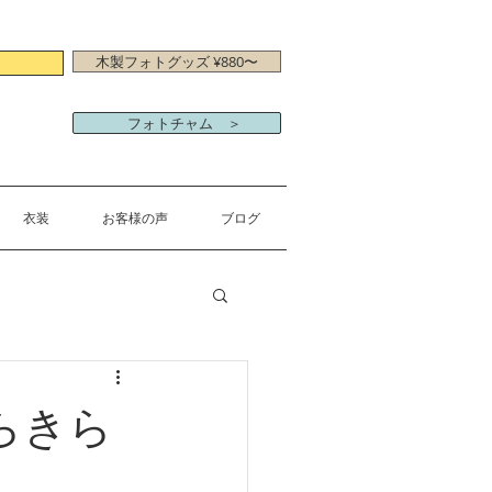
木製フォトグッズ ¥880〜
フォトチャム ＞
衣装
お客様の声
ブログ
らきら