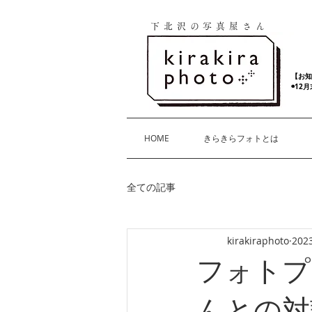
下北沢の写真屋さん
【お知
◉12
HOME
きらきらフォトとは
全ての記事
kirakiraphoto
202
フォトプ
んとの対