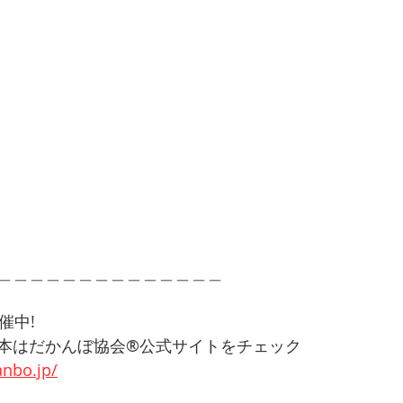
＿＿＿＿＿＿＿＿＿＿＿＿＿＿
催中!
本はだかんぼ協会®︎公式サイトをチェック
nbo.jp/