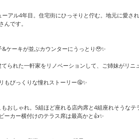
ニューアル4年目。住宅街にひっそりと佇む。地元に愛さ
さんです。
子&ケーキが並ぶカウンターにうっとり🥹✨
建てられた一軒家をリノベーションして、ご姉妹がリニ
リもびっくりな憧れストーリー🤤✨
こもおしゃれ。5組ほど座れる店内席と4組座れそうなテ
ビーカー横付けのテラス席は最高かと👍✨