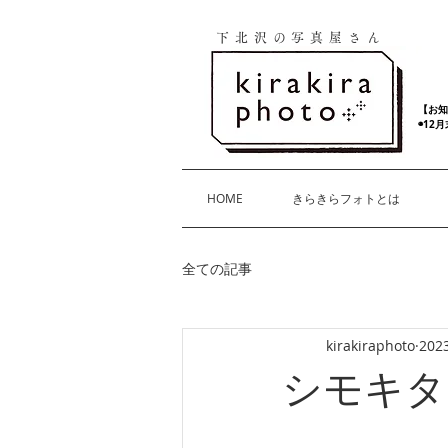
下北沢の写真屋さん
【お知
◉12
HOME
きらきらフォトとは
全ての記事
kirakiraphoto
20
シモキタ