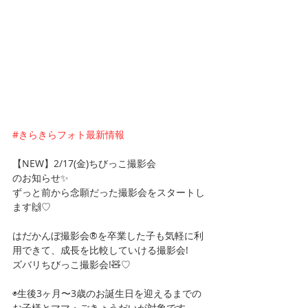
#きらきらフォト最新情報
【NEW】2/17(金)ちびっこ撮影会
のお知らせ✨
ずっと前から念願だった撮影会をスタートし
ます🙌♡
はだかんぼ撮影会®を卒業した子も気軽に利
用できて、成長を比較していける撮影会!
ズバリちびっこ撮影会!🧸♡
◉生後3ヶ月〜3歳のお誕生日を迎えるまでの
お子様とママ・ごきょうだいが対象です。