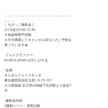
＿＿＿＿＿＿＿＿＿＿＿＿＿＿＿＿＿＿＿＿
＿＿＿
〖ちびっこ撮影会 〗
2/17(金)10:00-12:30
※各組時間予約制
※只今満席にてキャンセル待ちにのご予約を
承っています🙏
-フォトグラファー-
kirakira photo はやしひかる
-会場-
きらきらフォトスタジオ
東京都世田谷区大原1-5-25-101
※小田急線 京王井の頭線下北沢駅より徒歩7
分
-撮影会内容-
□撮影シーン：成長記録