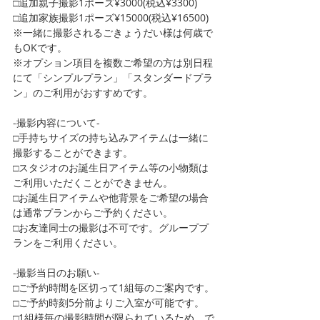
□追加親子撮影1ポーズ¥3000(税込¥3300)
□追加家族撮影1ポーズ¥15000(税込¥16500)
※一緒に撮影されるごきょうだい様は何歳で
もOKです。
※オプション項目を複数ご希望の方は別日程
にて「シンプルプラン」「スタンダードプラ
ン」のご利用がおすすめです。
-撮影内容について-
□手持ちサイズの持ち込みアイテムは一緒に
撮影することができます。
□スタジオのお誕生日アイテム等の小物類は
ご利用いただくことができません。
□お誕生日アイテムや他背景をご希望の場合
は通常プランからご予約ください。
□お友達同士の撮影は不可です。グループプ
ランをご利用ください。
-撮影当日のお願い-
□ご予約時間を区切って1組毎のご案内です。
□ご予約時刻5分前よりご入室が可能です。
□1組様毎の撮影時間が限られているため、で