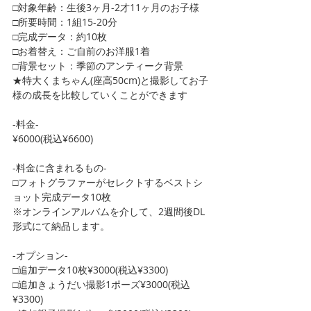
□対象年齢：生後3ヶ月-2才11ヶ月のお子様
□所要時間：1組15-20分
□完成データ：約10枚
□お着替え：ご自前のお洋服1着
□背景セット：季節のアンティーク背景
★特大くまちゃん(座高50cm)と撮影してお子
様の成長を比較していくことができます
-料金-
¥6000(税込¥6600)
-料金に含まれるもの-
□フォトグラファーがセレクトするベストシ
ョット完成データ10枚
※オンラインアルバムを介して、2週間後DL
形式にて納品します。
-オプション-
□追加データ10枚¥3000(税込¥3300)
□追加きょうだい撮影1ポーズ¥3000(税込
¥3300)