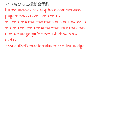
2/17ちびっこ撮影会予約
https://www.kirakira-photo.com/service-
page/new-2-17-%E9%87%91-
%E3%81%A1%E3%81%B3%E3%81%A3%E3
%81%93%E6%92%AE%E5%BD%B1%E4%B
C%9A?category=fe295691-b2b6-4638-
87d1-
3550a9f6ef7e&referral=service_list_widget