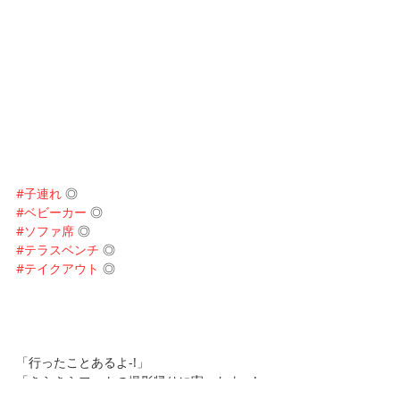
#子連れ
 ◎
#ベビーカー
 ◎
#ソファ席
 ◎
#テラスベンチ
 ◎
#テイクアウト
 ◎
「行ったことあるよ-!」
「きらきらフォトの撮影帰りに寄ったよ〜!」
など、お写真待ってます♡✨