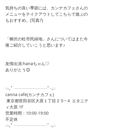
気持ちの良い季節には、カンナカフェさんの
メニューをテイクアウトしてこちらで遊ぶの
もおすすめ。(写真7)
「柳沢の杜市民緑地」さんについてはまた今
後ご紹介していこうと思います♪
友情出演:hanaちゃん♡
ありがとう😊
◌‧₊˚ ┈┈┈┈┈┈┈┈˚ ‧₊◌
canna cafe(カンナカフェ)
 東京都世田谷区大原１丁目２５−４ エタニテ
ィ大原 1F
営業時間：10:00-19:00
不定休
◌‧₊˚ ┈┈┈┈┈┈┈┈˚ ‧₊◌