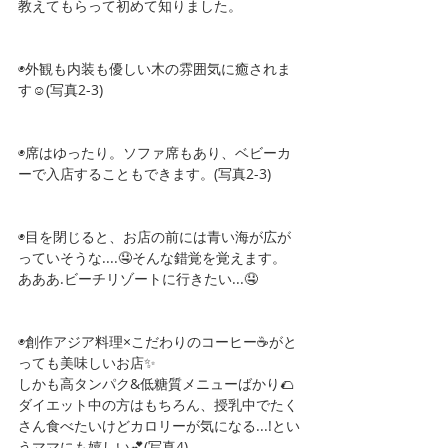
教えてもらって初めて知りました。
◉外観も内装も優しい木の雰囲気に癒されま
す☺️(写真2-3)
◉席はゆったり。ソファ席もあり、ベビーカ
ーで入店することもできます。(写真2-3)
◉目を閉じると、お店の前には青い海が広が
っていそうな....🤤そんな錯覚を覚えます。
あああ.ビーチリゾートに行きたい...🤤
◉創作アジア料理×こだわりのコーヒー☕️がと
っても美味しいお店✨
しかも高タンパク&低糖質メニューばかり🌮
ダイエット中の方はもちろん、授乳中でたく
さん食べたいけどカロリーが気になる...!とい
うママにも嬉しい💕(写真4)