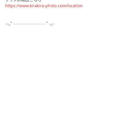
https://www.kirakira-photo.com/location
◌‧₊˚ ┈┈┈┈┈┈┈┈˚ ‧₊◌