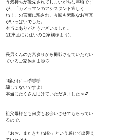
う気持ちが優先されてしまいがちな年頃です
が、「カメラマンのアシスタント宜しく
ね！」の言葉に騙され、今回も素敵なお写真
がいっぱいでした。
本当にありがとうございました。
(江東区にお住いのご家族様より)」
長男くんのお宮参りから撮影させていただい
ているご家族さま😊♡
"騙され"....🤣🤣🤣
騙してないですよ!
本当にたくさん助けていただきました☺️💕
祖父母様とも何度もお会いさせてもらってい
るので、
「おお、またきたね!👍」という感じで出迎え
ていただき、