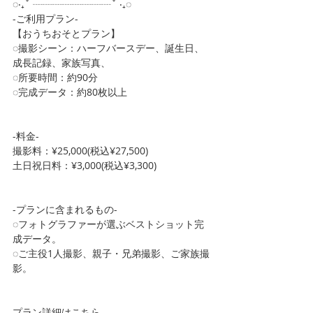
◌‧₊˚ ┈┈┈┈┈┈┈┈˚ ‧₊◌
-ご利用プラン-
【おうちおそとプラン】
◌撮影シーン：ハーフバースデー、誕生日、
成長記録、家族写真、
◌所要時間：約90分
◌完成データ：約80枚以上
-料金-
撮影料：¥25,000(税込¥27,500)
土日祝日料：¥3,000(税込¥3,300)
-プランに含まれるもの-
◌フォトグラファーが選ぶベストショット完
成データ。
◌ご主役1人撮影、親子・兄弟撮影、ご家族撮
影。
プラン詳細はこちら