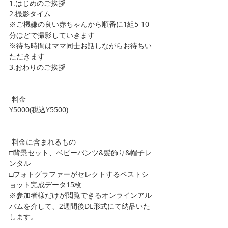
1.はじめのご挨拶
2.撮影タイム
※ご機嫌の良い赤ちゃんから順番に1組5-10
分ほどで撮影していきます
※待ち時間はママ同士お話しながらお待ちい
ただきます
3.おわりのご挨拶
-料金-
¥5000(税込¥5500)
-料金に含まれるもの-
□背景セット、ベビーパンツ&髪飾り&帽子レ
ンタル
□フォトグラファーがセレクトするベストシ
ョット完成データ15枚
※参加者様だけが閲覧できるオンラインアル
バムを介して、2週間後DL形式にて納品いた
します。