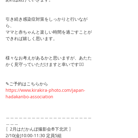
引き続き感染症対策をしっかりと行いなが
ら、
ママと赤ちゃんと楽しい時間を過ごすことが
できれば嬉しく思います。
様々なお考えがあるかと思いますが、あたた
かく見守っていただけますと幸いです🙇‍♀️
✎ご予約はこちらから
https://www.kirakira-photo.com/japan-
hadakanbo-association
＿＿＿＿＿＿＿＿＿＿＿＿＿＿＿＿＿＿＿＿
＿＿＿
〖2月はだかんぼ撮影会®︎下北沢 〗
2/10(金)10:00-11:30 定員5組