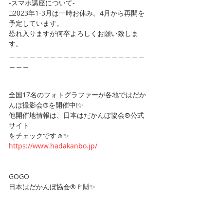
-スマホ講座について-
□2023年1-3月は一時お休み。4月から再開を
予定しています。
恐れ入りますが何卒よろしくお願い致しま
す。
＿＿＿＿＿＿＿＿＿＿＿＿＿＿＿＿＿＿＿＿
＿＿＿
全国17名のフォトグラファーが各地ではだか
んぼ撮影会®︎を開催中!✨
他開催地情報は、日本はだかんぼ協会®︎公式
サイト
をチェックです☺️✨
https://www.hadakanbo.jp/
GOGO
日本はだかんぼ協会®︎🚩🙌✨