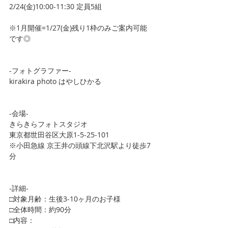
2/24(金)10:00-11:30 定員5組
※1月開催=1/27(金)残り1枠のみご案内可能
です◎
-フォトグラファー-
kirakira photo はやしひかる
-会場-
きらきらフォトスタジオ
東京都世田谷区大原1-5-25-101
※小田急線 京王井の頭線下北沢駅より徒歩7
分
-詳細-
□対象月齢：生後3-10ヶ月のお子様
□全体時間：約90分
□内容：