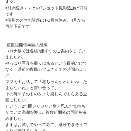
す💡)
◉引き続きママとの2ショット撮影追加は可能
です
◉個別のスマホ講座は1-3月お休み。4月から
再開予定です
-複数組開催再開の経緯-
コロナ禍では各組1組ずつのご案内をしてい
ましたが、
やっぱり写真を撮りに来るという目的だけで
なく、以前の農民カフェさんでの時間のよう
に、
ママ同士お話して「赤ちゃんかわいいね、た
まらないね」と言い合って、
その時間そのものをより楽しんでもらえる企
画にしたい。
という、2年間ジリジリと耐え忍んだ気持ち
がついに満潮を迎え...複数組開催の再開を決
めました。
まずはお試しでやってみて、継続できそうで
あれば続けていきます。