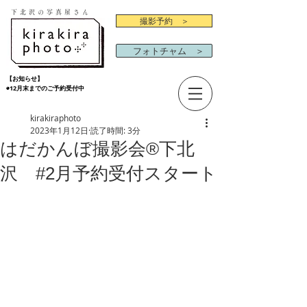
下北沢の写真屋さん
撮影予約 ＞
フォトチャム ＞
【お知らせ】
◉12月末までのご予約受付中
kirakiraphoto
2023年1月12日
読了時間: 3分
はだかんぼ撮影会®︎下北
沢 #2月予約受付スタート