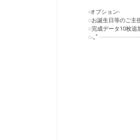
-オプション-
◌お誕生日等のご主役追加 
◌完成データ10枚追加 ¥
◌‧₊˚ ┈┈┈┈┈┈┈┈