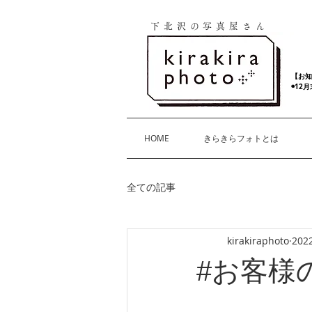
下北沢の写真屋さん
【お知
◉12
HOME
きらきらフォトとは
全ての記事
kirakiraphoto
20
#お客様