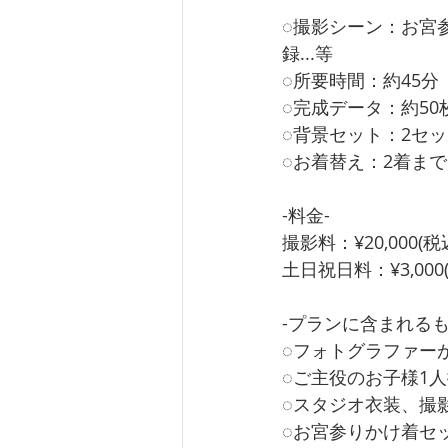
◌撮影シーン：お宮参
録...等
◌所要時間：約45分
◌完成データ：約50
◌背景セット：2セッ
◌お着替え：2着まで
-料金-
撮影料：¥20,000(税込
土日祝日料：¥3,000(
-プランに含まれるも
◌フォトグラファー
◌ご主役のお子様1
◌スタジオ衣装、撮
◌お宮参りかけ着セ